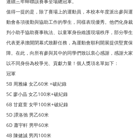
連續三年蟬聯該賽事全場總冠軍。
值得一提的是，除了賽場上的運動員，本校本年度派出參與運
動會各項後勤與協助工作的學生，同樣表現優秀。他們化身裁
判小助手協助賽事執法、以童軍身份維護現場秩序，部分學生
代表更承擔開閉幕式致辭任務，為運動會順利開展提供堅實保
障。在此，向所有參與其中的同學們致以衷心感謝，感謝大家
以不同身份為校爭光、貢獻力量！個人獎項名單如下：
冠軍
5B 周雅緣 女乙60米 +破紀錄
5C 廖小晶 女乙100米+破紀錄
6B 甘庭萱 女甲100米+破紀錄
5D 譚洛弛 男乙60米
6D 蕭宇軒 男甲60米
4B 陳健誠 男丙100米