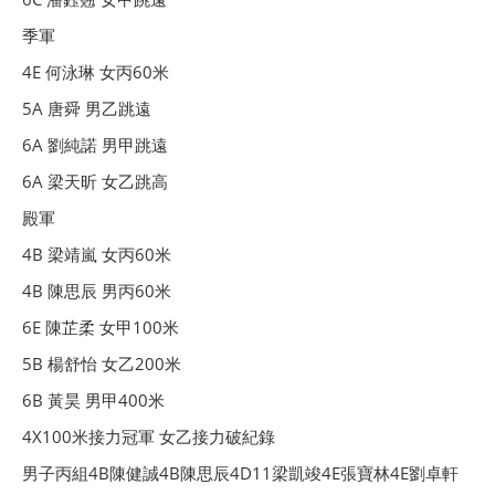
季軍
4E 何泳琳 女丙60米
5A 唐舜 男乙跳遠
6A 劉純諾 男甲跳遠
6A 梁天昕 女乙跳高
殿軍
4B 梁靖嵐 女丙60米
4B 陳思辰 男丙60米
6E 陳芷柔 女甲100米
5B 楊舒怡 女乙200米
6B 黃昊 男甲400米
4X100米接力冠軍 女乙接力破紀錄
男子丙組4B陳健誠4B陳思辰4D11梁凱竣4E張寶林4E劉卓軒