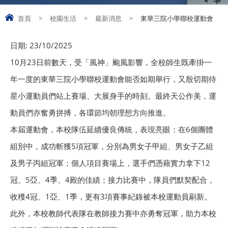
首頁
>
校園生活
>
最新消息
>
東華三院小學聯校運動會
日期:
23/10/2025
10月23日前數天，受「風神」颱風影響，全校師生既牽掛一
年一度的東華三院小學聯校運動會能否如期舉行，又殷切期待
星小運動員們站上賽場、大展身手的時刻。最終天公作美，運
動員們亦奮勇拼搏，各環節均朝理想方向推進。
本屆運動會，本校隊伍延續優良傳統，表現亮眼：在6個團體
組別中，成功斬獲5項冠軍，分別為男女子甲組、男女子乙組
及男子丙組冠軍；個人項目賽場上，選手們憑藉實力拿下12
冠、5亞、4季、4殿的佳績；接力比賽中，隊員們默契配合，
收穫4冠、1亞、1季，更有3項賽事紀錄被本校運動員刷新。
此外，本校教師代表隊在教師接力賽中亦勇奪冠軍，助力本校