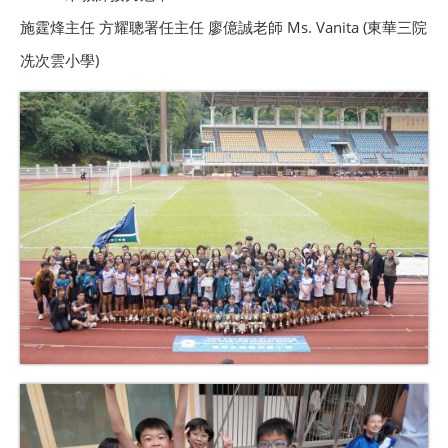
施霆烽主任 方耀聰署任主任 廖億誠老師 Ms. Vanita (東華三院
冼次雲小學)