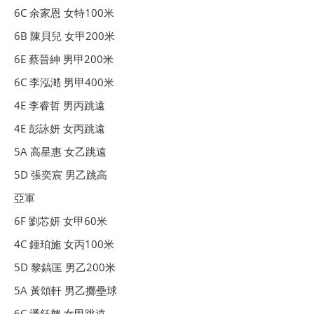
6C 余家恩 女特100米
6B 陳貝兒 女甲200米
6E 蔡晉紳 男甲200米
6C 李泓澔 男甲400米
4E 李睿哲 男丙跳遠
4E 彭詠妍 女丙跳遠
5A 高星惠 女乙跳遠
5D 張奕宸 男乙跳高
亞軍
6F 劉芯妍 女甲60米
4C 鍾珀施 女丙100米
5D 黎鎬匡 男乙200米
5A 黃頌軒 男乙擲壘球
6C 潘鈺翹 女甲跳遠