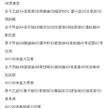
4E李睿哲
女子乙組5A高星惠5B周雅緣5B楊舒怡5C 廖小晶5D丘凱彤5E
周姸晞
女子甲組6A高可端6B陳貝兒6B甘庭萱6B徐慇禧6C潘鈺翹6F
劉芯妍
男子甲組6B陳健柏6D蕭宇軒6E蔡晉紳6E黃柏翹6F李冠賢6C李
泓澔
4X100米接力亞軍
女子丙組4B梁靖嵐4B黃愷晴4C鍾珀施4D張童森4E何泳琳4E
彭詠妍
4X100米接力季軍
男子乙組5C黎子朗5C李憬琛5D黎鎬匡5D譚洛弛5D張奕宸5D
黃承浠
4X100米教師接力冠軍