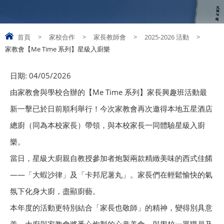
首頁
>
家校合作
>
家長教師會
>
2025-2026 活動
>
家教會【Me Time 系列】星級入廚樂
日期:
04/05/2026
由家教會與學校合辦的【Me Time 系列】家長興趣班活動最
新一擊已於日前順利舉行！今次家教會再次邀得本地五星酒店
總廚（同為本校家長）帶領，與本校家長一同體驗星級入廚
樂。
當日，星級大廚親自教授參加者炮製兩款精緻美味的西式佳餚
——「大蝦沙律」及「卡邦尼薯丸」。家長們在輕鬆愉快的氣
氛下化身大廚，盡顯廚藝。
本年度的活動更特別結合「家長也敬師」的精神，變得別具意