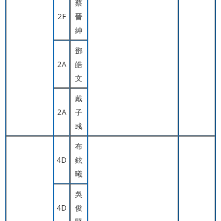
蔡
2F
晉
紳
鄧
2A
皓
文
戴
2A
子
彧
布
4D
鉉
曦
吳
4D
俊