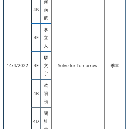
何
4B
雨
叡
李
4E
立
人
廖
14/4/2022
4E
文
Solve for Tomorrow
季軍
宇
歐
4B
陽
頤
關
4D
祉