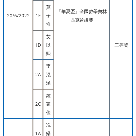
莫
「華夏盃」全國數學奧林
20/6/2022
1E
子
匹克晉級賽
惟
艾
1D
以
三等奬
熙
李
2A
泓
澔
鍾
2C
家
俊
冼
1A
樂