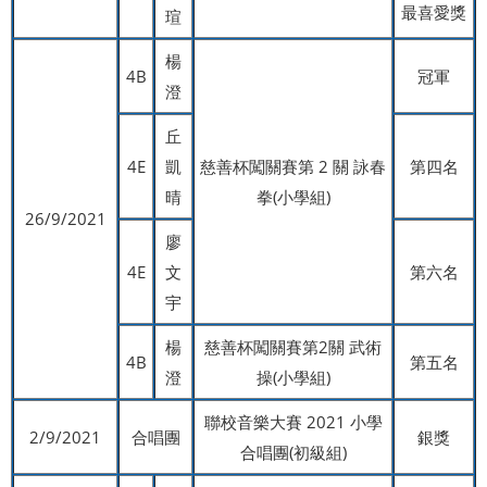
最喜愛獎
瑄
楊
4B
冠軍
澄
丘
4E
凱
慈善杯闖關賽第 2 關 詠春
第四名
晴
拳(小學組)
26/9/2021
廖
4E
文
第六名
宇
楊
慈善杯闖關賽第2關 武術
4B
第五名
澄
操(小學組)
聯校音樂大賽 2021 小學
2/9/2021
合唱團
銀獎
合唱團(初級組)