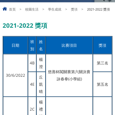
首頁
>
校園生活
>
學生成就
>
獎項
>
2021-2022 獎項
2021-2022 獎項
班
姓
日期
比賽項目
獎項
別
名
楊
4B
第三名
澄
慈善杯闖關賽第六關決賽
30/6/2022
丘
詠春拳(小學組)
4E
凱
第五名
晴
楊
2C
禮