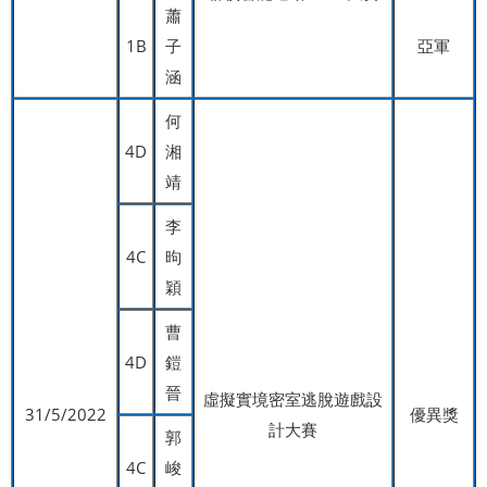
蕭
1B
子
亞軍
涵
何
4D
湘
靖
李
4C
昫
穎
曹
4D
鎧
晉
虛擬實境密室逃脫遊戲設
31/5/2022
優異獎
計大賽
郭
4C
峻