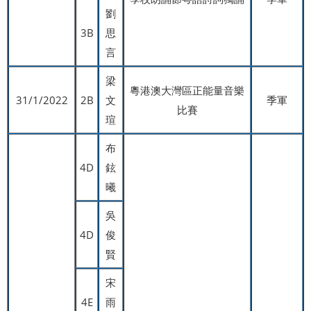
劉
3B
思
言
梁
粵港澳大灣區正能量音樂
31/1/2022
2B
文
季軍
比賽
瑄
布
4D
鉉
曦
吳
4D
俊
賢
宋
4E
雨