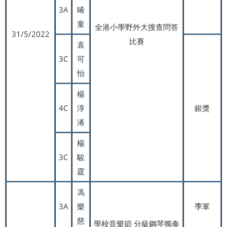
3A
晞
童
全港小學野外大搜查問答
31/5/2022
比賽
袁
3C
可
怡
楊
4C
淳
銀獎
浠
楊
3C
駿
霆
馮
3A
樂
季軍
慈
學校音樂節 分級鋼琴獨奏