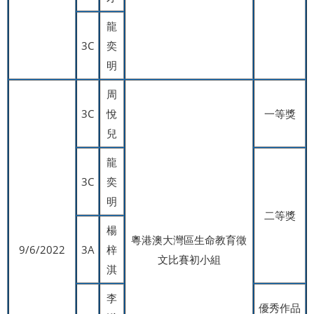
龍
3C
奕
明
周
3C
悅
一等獎
兒
龍
3C
奕
明
二等獎
楊
粵港澳大灣區生命教育徵
9/6/2022
3A
梓
文比賽初小組
淇
李
優秀作品