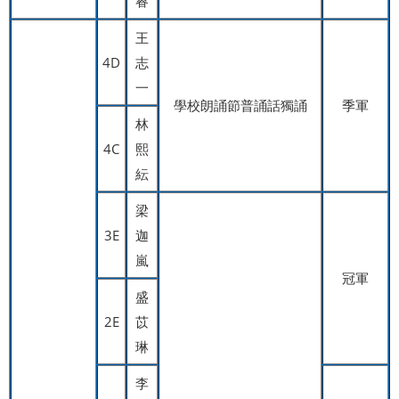
睿
王
4D
志
一
學校朗誦節普誦話獨誦
季軍
林
4C
熙
紜
梁
3E
迦
嵐
冠軍
盛
2E
苡
琳
李