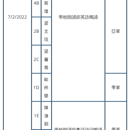
4B
斯
瓊
7/2/2022
學校朗誦節英語獨誦
梁
2B
文
亞軍
瑄
梁
2C
薾
蕎
歐
1D
梓
季軍
樂
陳
1E
湤
穎
學校朗誦節粵語詩詞獨誦
季軍