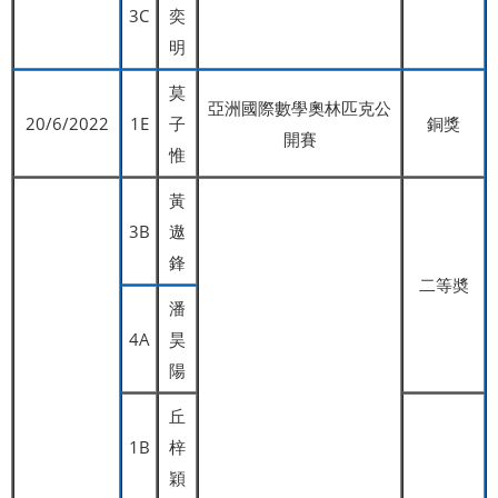
3C
奕
明
莫
亞洲國際數學奧林匹克公
20/6/2022
1E
子
銅獎
開賽
惟
黃
3B
遨
鋒
二等奬
潘
4A
昊
陽
丘
1B
梓
穎