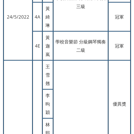
三級
黃
24/5/2022
4A
綺
冠軍
琳
黃
學校音樂節 分級鋼琴獨奏
4E
迦
冠軍
二級
嵐
王
雪
翹
李
昫
優異獎
穎
林
熙