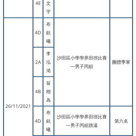
4E
文
宇
布
4D
鉉
曦
李
沙田區小學學界田徑比賽
2A
泓
團體季軍
—男子丙組
澔
翁
4B
栩
為
26/11/2021
布
沙田區小學學界田徑比賽
4D
鉉
第六名
—男子丙組跳遠
曦