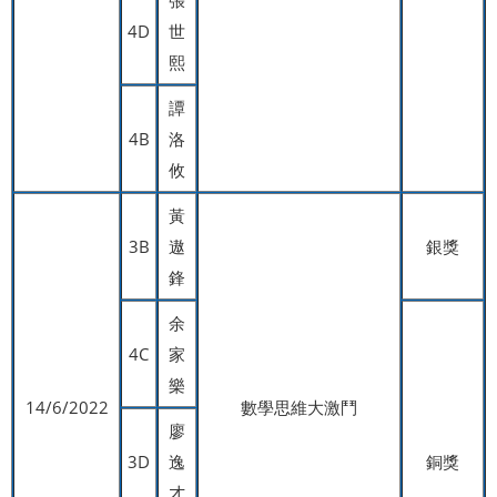
4D
世
熙
譚
4B
洛
攸
黃
3B
遨
銀獎
鋒
余
4C
家
樂
14/6/2022
數學思維大激鬥
廖
3D
逸
銅獎
才