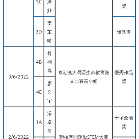
3C
浠
獎
妤
李
3D
芷
優異獎
晴
翁
4B
栩
為
粵港澳大灣區生命教育徵
優秀作品
9/6/2022
文比賽高小組
獎
廖
4E
文
宇
湯
十項全能
1A
卓
獎
蕎
2/6/2022
聯校智能運動STEM大賽