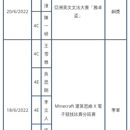
潼
亞洲英文文法大賽「雅卓
20/6/2022
銅獎
盃」
陳
4C
一
研
王
4C
雪
翹
吳
4E
思
朗
李
Minecraft 運算思維 X 電
18/6/2022
4E
立
季軍
子競技比賽分區賽
人
張