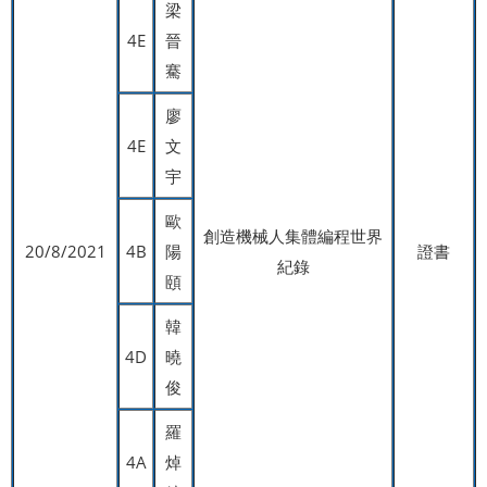
梁
4E
晉
騫
廖
4E
文
宇
歐
創造機械人集體編程世界
20/8/2021
4B
陽
證書
紀錄
頤
韓
4D
曉
俊
羅
4A
焯