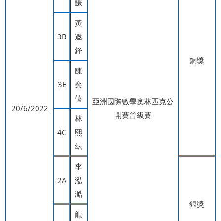
謙
黃
3B
遨
鋒
銅獎
陳
3E
奕
僖
亞洲國際數學奧林匹克公
20/6/2022
開賽晉級賽
林
4C
熙
紜
李
2A
泓
澔
銀獎
龍