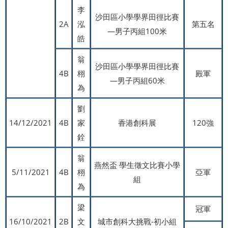
李
沙田區小學學界田徑比賽
2A
泓
第五名
—男子丙組100米
皓
翁
沙田區小學學界田徑比賽
4B
栩
殿軍
—男子丙組60米
為
劉
14/12/2021
4B
家
香港創科展
120強
銓
翁
燕然盃 學生徵文比賽小學
5/11/2021
4B
栩
亞軍
組
為
梁
冠軍
16/10/2021
2B
文
城市創科大挑戰-初小組