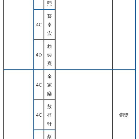
熙
蔡
4C
卓
宏
賴
4D
奕
熹
余
4C
家
樂
敖
4C
梓
銅獎
軒
蔡