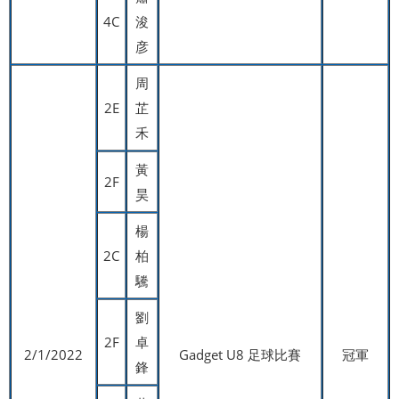
4C
浚
彦
周
2E
芷
禾
黃
2F
昊
楊
2C
柏
驣
劉
2F
卓
2/1/2022
Gadget U8 足球比賽
冠軍
鋒