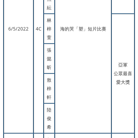
紜
林
6/5/2022
4C
梓
海的哭「塑」短片比賽
萱
張
懿
亞軍
昕
公眾最喜
敖
愛大獎
梓
軒
陸
俊
希