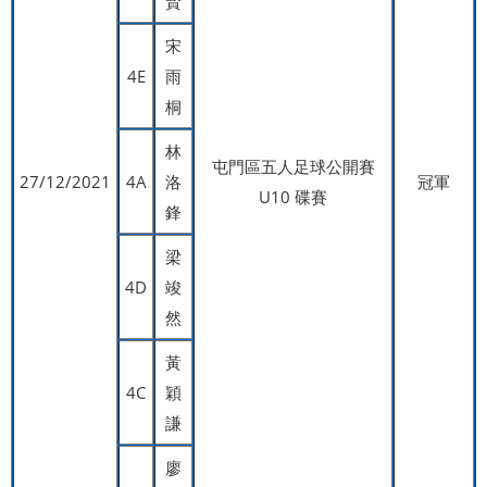
賢
宋
4E
雨
桐
林
屯門區五人足球公開賽
27/12/2021
4A
洛
冠軍
U10 碟賽
鋒
梁
4D
竣
然
黃
4C
穎
謙
廖