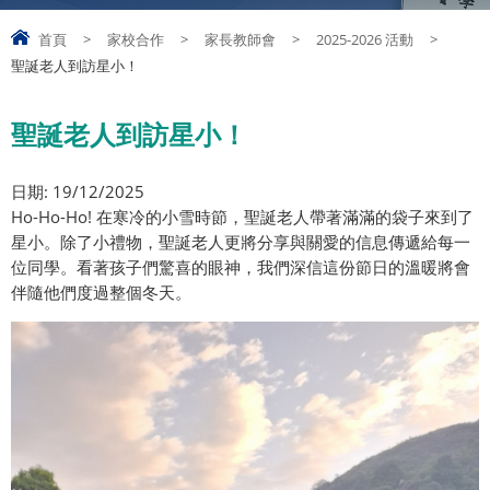
首頁
>
家校合作
>
家長教師會
>
2025-2026 活動
>
聖誕老人到訪星小！
聖誕老人到訪星小！
日期: 19/12/2025
Ho-Ho-Ho! 在寒冷的小雪時節，聖誕老人帶著滿滿的袋子來到了
星小。除了小禮物，聖誕老人更將分享與關愛的信息傳遞給每一
位同學。看著孩子們驚喜的眼神，我們深信這份節日的溫暖將會
伴隨他們度過整個冬天。