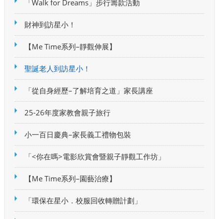
「Walk for Dreams」步行籌款活動
財神到訪星小！
【Me Time系列–靜觀伸展】
聖誕老人到訪星小！
「從自身經歷–了解培育之道」家長講座
25-26年度家教會親子旅行
小一百日慶典–家長義工禮物包裝
「<你在嗎>電影欣賞會暨親子靜觀工作坊」
【Me Time系列–園藝治療】
「環保在星小．校服回收轉贈計劃」