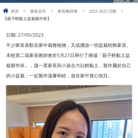
首頁
>
家校合作
>
家長教師會
>
2022-2023 活動
>
【親子輕黏土盆栽製作班】
日期:
27/05/2023
不少家長喜歡在家中栽種植物，又或擺放一些盆栽粉飾家居。
本校第二屆家長教師會於5月27日舉行了兩場「親子輕黏土盆
栽製作班」，讓一眾家長與小孩合力以輕黏土，製作屬於自己
的小盆栽；一起製作溫馨和睦，放在家中賞心悅目。