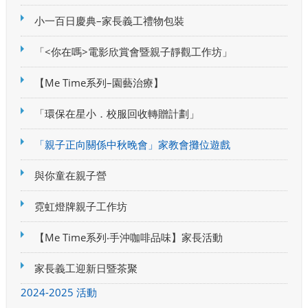
小一百日慶典–家長義工禮物包裝
「<你在嗎>電影欣賞會暨親子靜觀工作坊」
【Me Time系列–園藝治療】
「環保在星小．校服回收轉贈計劃」
「親子正向關係中秋晚會」家教會攤位遊戲
與你童在親子營
霓虹燈牌親子工作坊
【Me Time系列‧手沖咖啡品味】家長活動
家長義工迎新日暨茶聚
2024-2025 活動