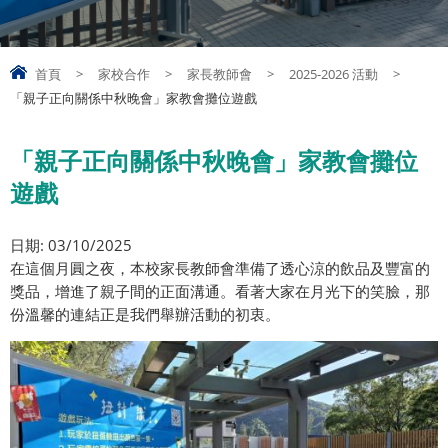
首頁
>
家校合作
>
家長教師會
>
2025-2026 活動
>
「親子正向關係中秋晚會」家教會攤位遊戲
「親子正向關係中秋晚會」家教會攤位
遊戲
日期: 03/10/2025
在這個月圓之夜，本校家長教師會準備了透心涼的飲品及豐富的
獎品，增進了親子間的正面溝通。看著大家在月光下的笑臉，那
份溫馨的連結正是我們舉辦活動的初衷。