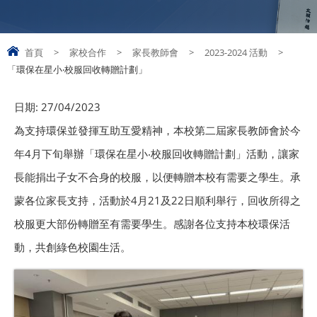
首頁
>
家校合作
>
家長教師會
>
2023-2024 活動
>
「環保在星小‧校服回收轉贈計劃」
日期:
27/04/2023
為支持環保並發揮互助互愛精神，本校第二屆家長教師會於今
年4月下旬舉辦「環保在星小‧校服回收轉贈計劃」活動，讓家
長能捐出子女不合身的校服，以便轉贈本校有需要之學生。承
蒙各位家長支持，活動於4月21及22日順利舉行，回收所得之
校服更大部份轉贈至有需要學生。感謝各位支持本校環保活
動，共創綠色校園生活。