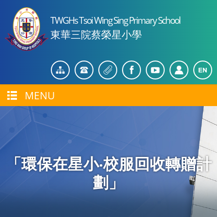
TWGHs Tsoi Wing Sing Primary School
東華三院蔡榮星小學
MENU
「環保在星小‧校服回收轉贈計
劃」