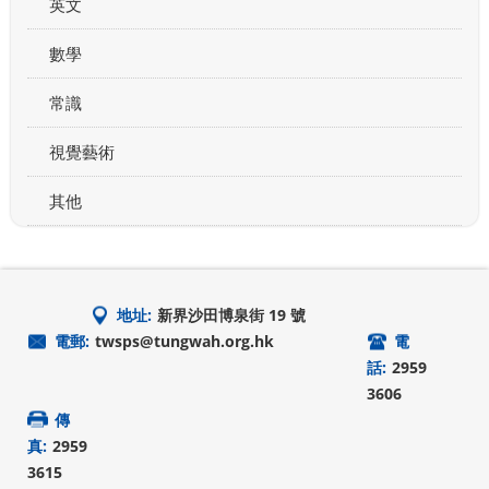
英文
數學
常識
視覺藝術
其他
地址:
新界沙田博泉街 19 號
電郵:
twsps@tungwah.org.hk
電
話:
2959
3606
傳
真:
2959
3615