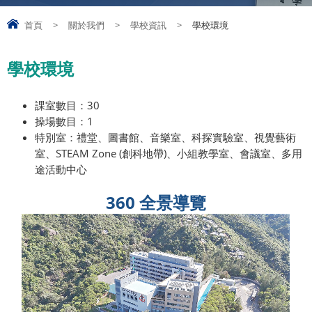
首頁
>
關於我們
>
學校資訊
>
學校環境
學校環境
課室數目：30
操場數目：1
特別室：禮堂、圖書館、音樂室、科探實驗室、視覺藝術
室、STEAM Zone (創科地帶)、小組教學室、會議室、多用
途活動中心
360 全景導覽