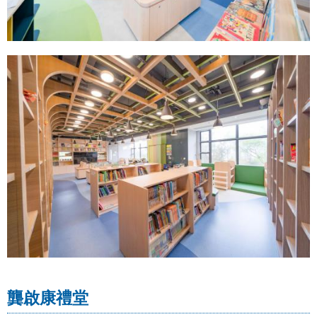
龔啟康禮堂