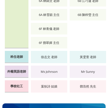
6A 林錦文 老師
6B 江巧蓮 老師
6A 林雪穎 主任
6B 陳梓瑩 主任
6F 林青儀 老師
6F 鄧翠嬋 主任
科任老師
徐志文 老師
黃雯萱 老師
外籍英語老師
Ms Johnson
Mr Sunny
學校社工
葉狄詩 姑娘
鄧浩然 先生