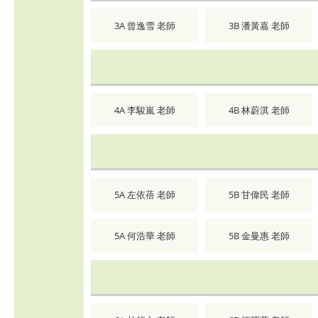
3A 曾逸雪 老師
3B 潘黃嘉 老師
4A 李駿嵐 老師
4B 林蔚淇 老師
5A 左依蓓 老師
5B 甘偉民 老師
5A 何浩華 老師
5B 金曼惠 老師