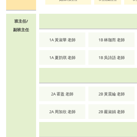
班主任/
副班主任
1A 黃淑華 老師
1B 林珈而 老師
1A 夏韵琪 老師
1B 吳詩語 老師
2A 霍盈 老師
2B 黃震綸 老師
2A 周加欣 老師
2B 嚴淑娟 老師