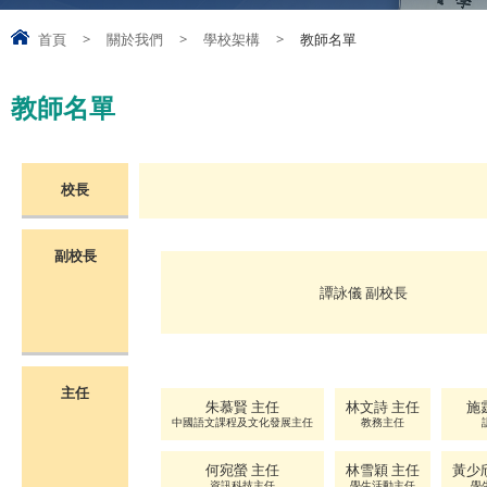
首頁
>
關於我們
>
學校架構
>
教師名單
教師名單
校長
副校長
譚詠儀 副校長
主任
朱慕賢 主任
林文詩 主任
施
中國語文課程及文化發展主任
教務主任
何宛螢 主任
林雪穎 主任
黃少
資訊科技主任
學生活動主任
學