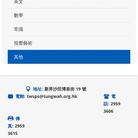
英文
數學
常識
視覺藝術
其他
地址:
新界沙田博泉街 19 號
電郵:
twsps@tungwah.org.hk
電
話:
2959
3606
傳
真:
2959
3615