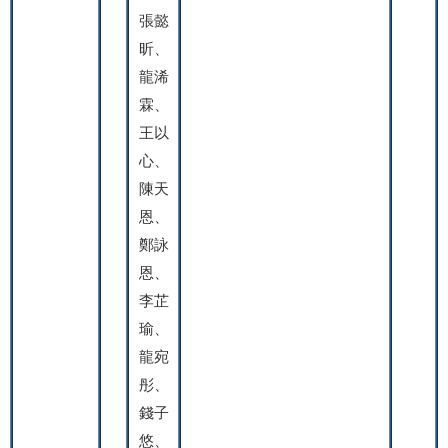
張懿
昕、
龍浠
霖、
王以
心、
陳天
恩、
鄭詠
恩、
李芷
瑜、
龍宛
彤、
錢子
悠、