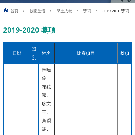
首頁
>
校園生活
>
學生成就
>
獎項
>
2019-2020 獎項
2019-2020 獎項
班
日期
姓名
比賽項目
獎項
別
韓曉
俊、
布鉉
曦、
廖文
宇、
黃穎
謙、