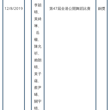
李穎
12/8/2019
第47屆全港公開舞蹈比賽
銅獎
晴、
黃綺
琳、
岳
楹、
陳允
祈、
賴朗
晴、
黃子
蘊、
蔡尹
晞、
關宇
晴、