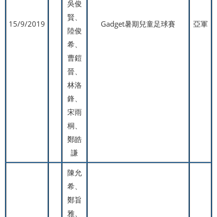
吳俊
賢、
15/9/2019
Gadget暑期兒童足球賽
亞軍
陸俊
希、
曹鎧
晉、
林洛
鋒、
宋雨
桐、
鄭皓
謙
陳允
希、
鄭旨
雅、