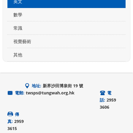
英文
數學
常識
視覺藝術
其他
地址:
新界沙田博泉街 19 號
電郵:
twsps@tungwah.org.hk
電
話:
2959
3606
傳
真:
2959
3615