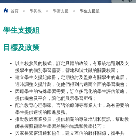
首頁
>
學與教
>
學習支援
>
學生支援組
學生支援組
目標及政策
以全校參與的模式，訂定具體的政策，有系統地甄別及支
援學生的個別學習需要，營建和諧共融的關愛校園；
建立學生支援紀錄冊，定期檢討及監察有關學生的進展，
適時調整支援計劃，使他們得到合適而全面的學習機會；
因應學生的特殊學習需要，訂立多元化的學生評估策略，
提供機會及平台，讓他們展示學習所得；
配合教育心理學家、言語治療師等專業人士，為有需要的
學生提供適切的跟進服務。
推動教師專業發展，提供相關的專業培訓和資訊，幫助教
師掌握照顧學生學習差異的知識和教學技巧；
與家長緊密溝通和協作，建立互信的夥伴關係，攜手共