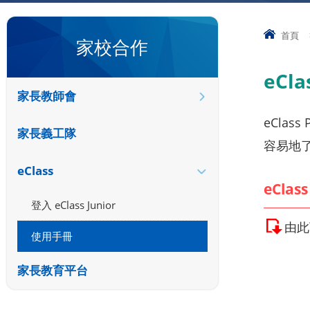
首頁
家校合作
eCl
家長教師會
eCla
家長義工隊
容易地
eClass
eClas
登入 eClass Junior
由此
使用手冊
家長教育平台