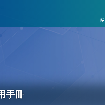
關
 使用手冊