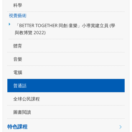
科學
視覺藝術
「BETTER TOGETHER 同創‧童樂」小導賞建立員 (學
與教博覽 2022)
體育
音樂
電腦
普通話
全球公民課程
圖書閲讀
特色課程