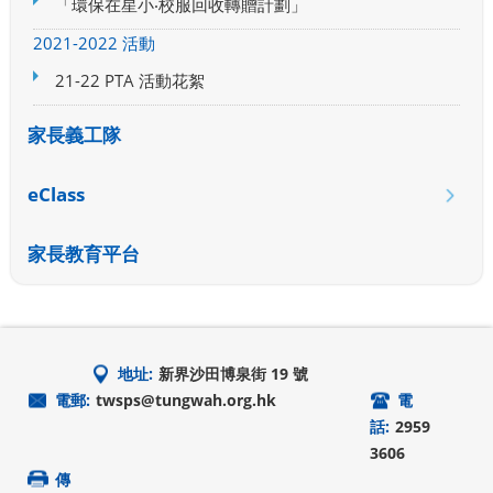
「環保在星小‧校服回收轉贈計劃」
2021-2022 活動
21-22 PTA 活動花絮
家長義工隊
eClass
家長教育平台
地址:
新界沙田博泉街 19 號
電郵:
twsps@tungwah.org.hk
電
話:
2959
3606
傳