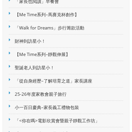
「家長也閲讀」早餐會
【Me Time系列–馬賽克杯創作】
「Walk for Dreams」步行籌款活動
財神到訪星小！
【Me Time系列–靜觀伸展】
聖誕老人到訪星小！
「從自身經歷–了解培育之道」家長講座
25-26年度家教會親子旅行
小一百日慶典–家長義工禮物包裝
「<你在嗎>電影欣賞會暨親子靜觀工作坊」