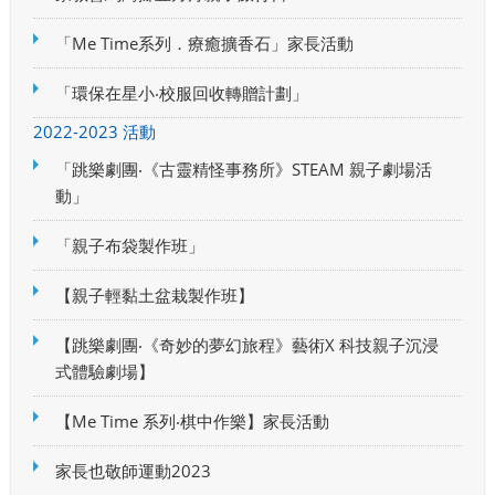
「Me Time系列．療癒擴香石」家長活動
「環保在星小‧校服回收轉贈計劃」
2022-2023 活動
「跳樂劇團‧《古靈精怪事務所》STEAM 親子劇場活
動」
「親子布袋製作班」
【親子輕黏土盆栽製作班】
【跳樂劇團‧《奇妙的夢幻旅程》藝術X 科技親子沉浸
式體驗劇場】
【Me Time 系列‧棋中作樂】家長活動
家長也敬師運動2023