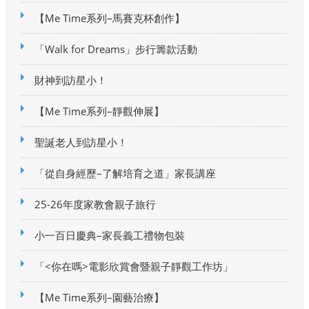
【Me Time系列–馬賽克杯創作】
「Walk for Dreams」步行籌款活動
財神到訪星小！
【Me Time系列–靜觀伸展】
聖誕老人到訪星小！
「從自身經歷–了解培育之道」家長講座
25-26年度家教會親子旅行
小一百日慶典–家長義工禮物包裝
「<你在嗎>電影欣賞會暨親子靜觀工作坊」
【Me Time系列–園藝治療】