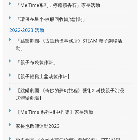
「Me Time系列．療癒擴香石」家長活動
「環保在星小‧校服回收轉贈計劃」
2022-2023 活動
「跳樂劇團‧《古靈精怪事務所》STEAM 親子劇場活
動」
「親子布袋製作班」
【親子輕黏土盆栽製作班】
【跳樂劇團‧《奇妙的夢幻旅程》藝術X 科技親子沉浸
式體驗劇場】
【Me Time 系列‧棋中作樂】家長活動
家長也敬師運動2023