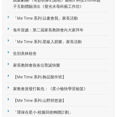
跳樂劇團‧《奇妙的夢幻旅程》藝術X 科技STEAM親
子互動體驗演出《發光水母科藝工作坊》
「Me Time 系列‧以畫會我」家長活動
兔年賀歲：第二屆家長教師會向大家拜年
「Me Time 系列‧星級入廚樂」家長活動
告別美林校舍
家長教師會祝各位聖誕快樂
【Me Time 系列‧飾品製作班】
家教會派發打氣包：《星小愉快學習秘笈》
【Me Time 系列‧山野郊悠遊】
「環保在星小‧校服回收轉贈計劃」