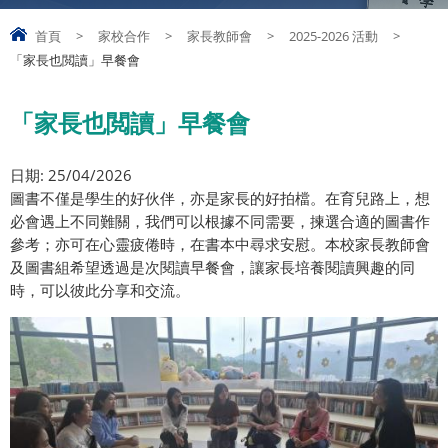
首頁
>
家校合作
>
家長教師會
>
2025-2026 活動
>
「家長也閲讀」早餐會
「家長也閲讀」早餐會
日期: 25/04/2026
圖書不僅是學生的好伙伴，亦是家長的好拍檔。在育兒路上，想
必會遇上不同難關，我們可以根據不同需要，揀選合適的圖書作
參考；亦可在心靈疲倦時，在書本中尋求安慰。本校家長教師會
及圖書組希望透過是次閱讀早餐會，讓家長培養閱讀興趣的同
時，可以彼此分享和交流。