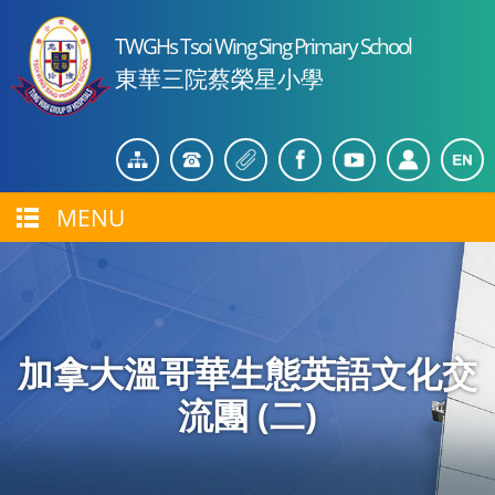
TWGHs Tsoi Wing Sing Primary School
東華三院蔡榮星小學
MENU
加拿大溫哥華生態英語文化交
流團 (二)