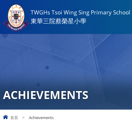
TWGHs Tsoi Wing Sing Primary School
東華三院蔡榮星小學
ACHIEVEMENTS
首頁
>
Achievements